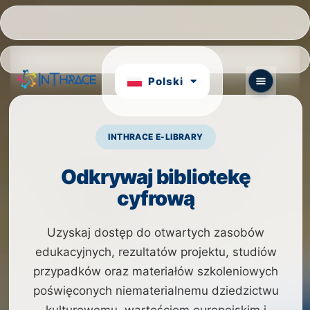
Português
български
Polski
English
INTHRACE E-LIBRARY
Odkrywaj bibliotekę
cyfrową
Uzyskaj dostęp do otwartych zasobów
edukacyjnych, rezultatów projektu, studiów
przypadków oraz materiałów szkoleniowych
poświęconych niematerialnemu dziedzictwu
kulturowemu, wartościom europejskim i