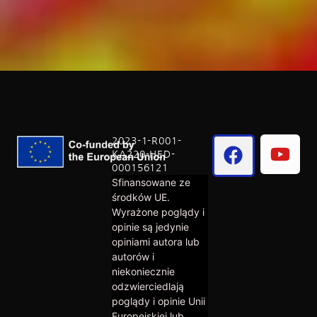
2023-1-R001-
KA220-HED-
000156121
Sfinansowane ze
środków UE.
Wyrażone poglądy i
opinie są jedynie
opiniami autora lub
autorów i
niekoniecznie
odzwierciedlają
poglądy i opinie Unii
Europejskiej lub