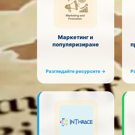
Маркетинг и
популяризиране
п
Разгледайте ресурсите →
Р