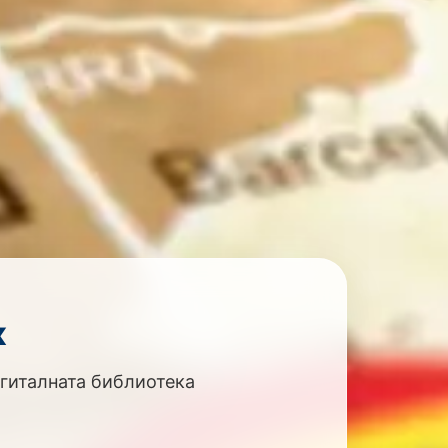
к
игиталната библиотека