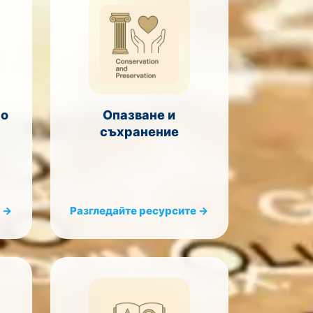
но
Опазване и
съхранение
 →
Разгледайте ресурсите →