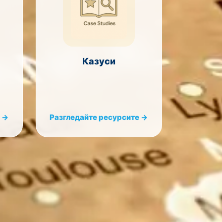
Казуси
 →
Разгледайте ресурсите →