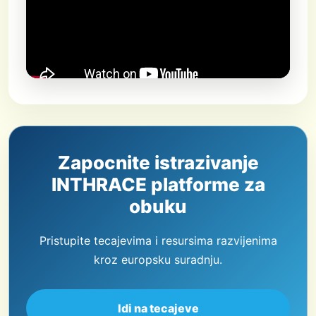
Zapocnite istrazivanje
INTHRACE platforme za
obuku
Pristupite tecajevima i resursima razvijenima
kroz europsku suradnju.
Idi na tecajeve