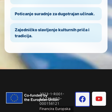
Poticanje suradnje za dugotrajan učinak.
Zajedničko slavljenje kulturnih priča i
tradicija.
2023-1-R001-
KA220-HED-
000156121
Financira Europska