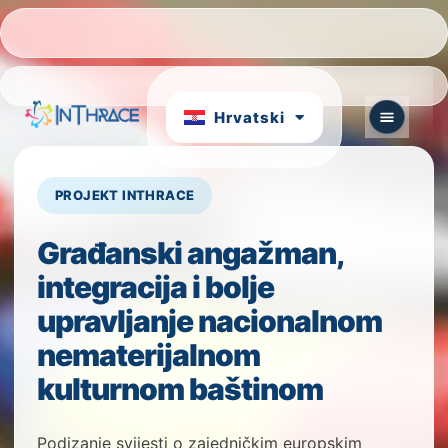
Português
български
Hrvatski
English
PROJEKT INTHRACE
Građanski angažman,
integracija i bolje
upravljanje nacionalnom
nematerijalnom
kulturnom baštinom
Podizanje svijesti o zajedničkim europskim