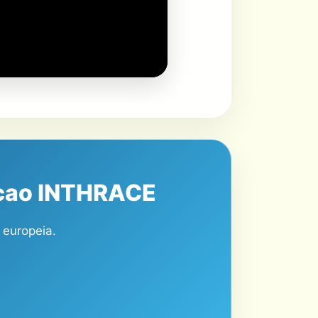
acao INTHRACE
 europeia.