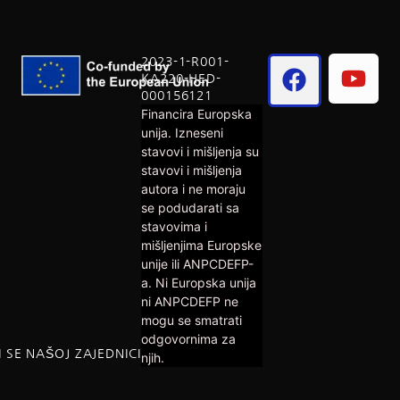
2023-1-R001-
KA220-HED-
000156121
Financira Europska
unija. Izneseni
stavovi i mišljenja su
stavovi i mišljenja
autora i ne moraju
se podudarati sa
stavovima i
mišljenjima Europske
unije ili ANPCDEFP-
a. Ni Europska unija
ni ANPCDEFP ne
mogu se smatrati
odgovornima za
I SE NAŠOJ ZAJEDNICI
njih.