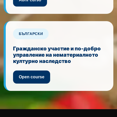
БЪЛГАРСКИ
Гражданско участие и по-добро
управление на нематериалното
културно наследство
Open course