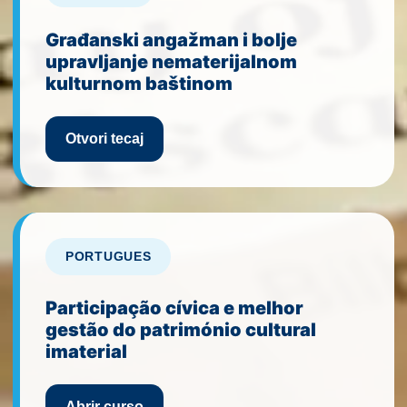
Građanski angažman i bolje
upravljanje nematerijalnom
kulturnom baštinom
Otvori tecaj
PORTUGUES
Participação cívica e melhor
gestão do património cultural
imaterial
Abrir curso