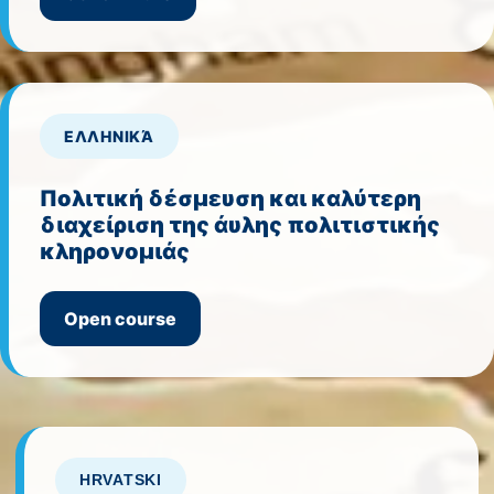
ΕΛΛΗΝΙΚΆ
Πολιτική δέσμευση και καλύτερη
διαχείριση της άυλης πολιτιστικής
κληρονομιάς
Open course
HRVATSKI