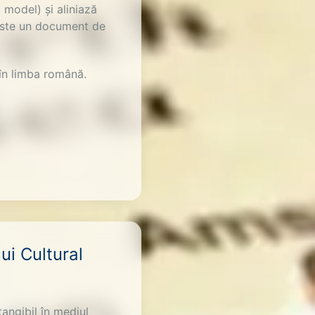
model) și aliniază
 Este un document de
 în limba română.
ui Cultural
angibil în mediul