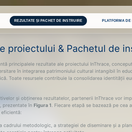
REZULTATE ȘI PACHET DE INSTRUIRE
PLATFORMA DE 
e proiectului & Pachetul de in
tă principalele rezultate ale proiectului InThrace, conceput
rsitare în integrarea patrimoniului cultural intangibil în edu
ică. Toate resursele contribuie la consolidarea identității 
ivelor și obținerea rezultatelor, partenerii InThrace vor im
e, prezentate în
Figura 1
. Fiecare etapă se bazează pe cea a
eficientă:
 cadrului metodologic, a strategiei de diseminare și a plan