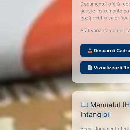
Documentul oferă reper
aceste instrumente cu 
bază pentru valorificar
Atât varianta completă
Descarcă Cadru
Vizualizează R
Manualul (Ha
Intangibil
Acest document oferă g