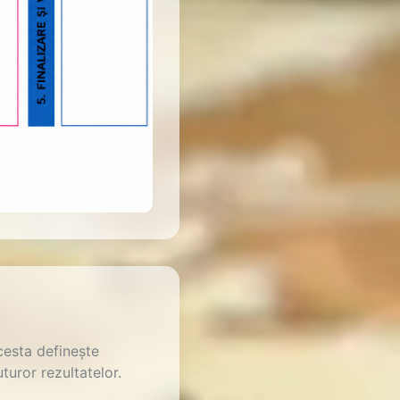
cesta definește
turor rezultatelor.