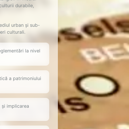
ulturii durabile,
ediul urban și sub-
i culturali.
eglementări la nivel
tică a patrimoniului
 și implicarea