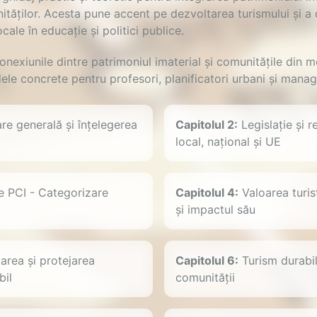
ităților. Acesta pune accent pe dezvoltarea turismului și a c
locale în educație și politici publice.
nexiunile dintre patrimoniul imaterial și comunitățile din m
e concrete pentru profesori, planificatori urbani și manager
re generală și înțelegerea
Capitolul 2:
Legislație și r
local, național și UE
e PCI - Categorizare
Capitolul 4:
Valoarea turis
și impactul său
rea și protejarea
Capitolul 6:
Turism durabil
bil
comunității