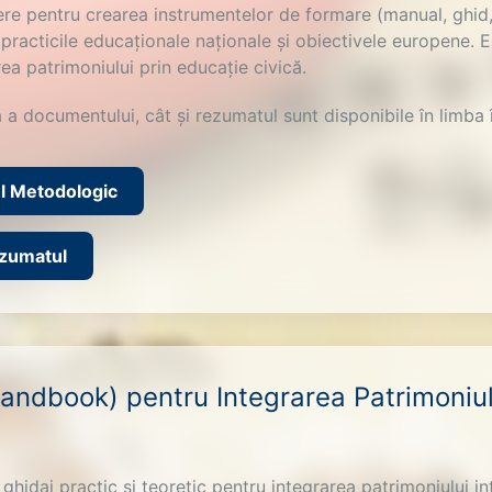
e pentru crearea instrumentelor de formare (manual, ghid, 
practicile educaționale naționale și obiectivele europene.
ea patrimoniului prin educație civică.
 a documentului, cât și rezumatul sunt disponibile în limba
l Metodologic
ezumatul
ndbook) pentru Integrarea Patrimoniul
hidaj practic și teoretic pentru integrarea patrimoniului int