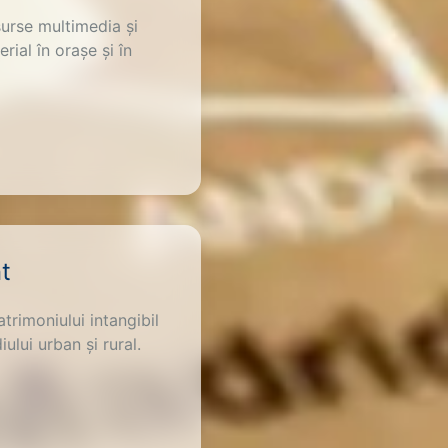
surse multimedia și
rial în orașe și în
t
trimoniului intangibil
ului urban și rural.