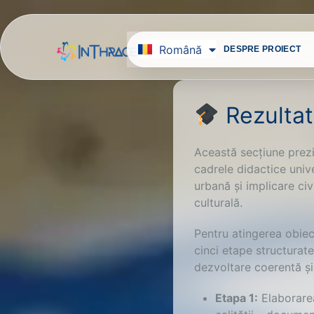
Hrvatski
Português
български
Română
English
ACASĂ
DESPRE PROIECT
Rezultat
Această secțiune prezin
cadrele didactice unive
urbană și implicare civ
culturală.
Pentru atingerea obiect
cinci etape structurat
dezvoltare coerentă și 
Etapa 1:
Elaborarea