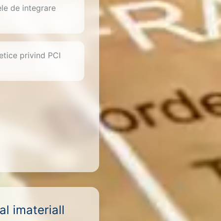
le de integrare
etice privind PCI
l imateriall