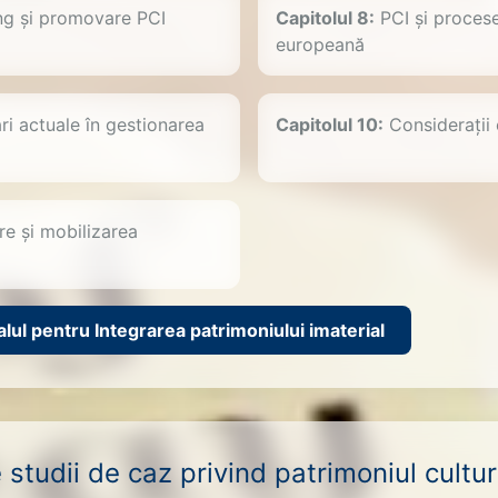
g și promovare PCI
Capitolul 8:
PCI și procese
europeană
i actuale în gestionarea
Capitolul 10:
Considerații 
re și mobilizarea
ul pentru Integrarea patrimoniului imaterial
studii de caz privind patrimoniul cultura