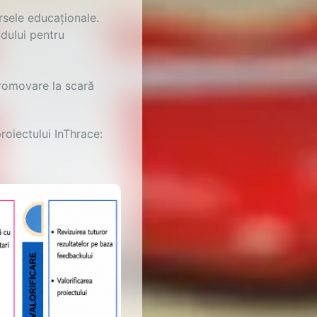
rsele educaționale.
idului pentru
promovare la scară
roiectului InThrace: