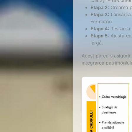
calității – documen
Etapa 2:
Crearea pa
Etapa 3:
Lansarea p
Formatori.
Etapa 4:
Testarea ș
Etapa 5:
Ajustarea 
largă.
Acest parcurs asigură 
integrarea patrimoniulu