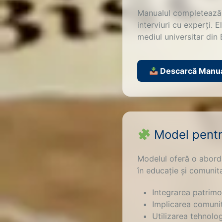
Manualul completează c
interviuri cu experți. 
mediul universitar din
Descarcă Manual
Model pentr
Modelul oferă o abordar
în educație și comunita
Integrarea patrimon
Implicarea comunit
Utilizarea tehnolog