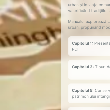
urban și în viața comun
valorificând tradițiile 
Manualul explorează co
urban, propunând model
Capitolul 1:
Prezenta
PCI
Capitolul 3:
Tipuri d
Capitolul 5:
Conserva
patrimoniului intangi