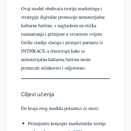
Pregled 7. modula
Preview
Ovaj modul obuhvaća teoriju marketinga i
strategije digitalne promocije nematerijalne
kulturne baštine, s naglaskom na etička
Lekcija 1. Koncepti
Preview
marketinške teorije za ICH
razmatranja i primjene u stvarnom svijetu.
Grčke studije slučaja i primjeri partnera iz
Lekcija 2. Digitalni alati za
Preview
INTHRACE-a ilustriraju kako se
promociju ICH-a
nematerijalna kulturna baština može
Lekcija 3. Etička razmatranja u
promicati učinkovito i odgovorno.
Preview
promociji ICH-a
Lekcija 4. Primjena: Studija
Preview
slučaja iz stvarnog svijeta u ICH
Ciljevi učenja
marketingu
Do kraja ovog modula polaznici će moći:
Kviz 7
Primijenite koncepte marketinške teorije
IOČUVANJE NEMATERIJALNE KULTURNE