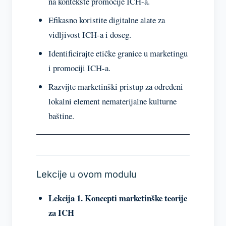
na kontekste promocije ICH-a.
BAŠTINE, RAZUMIJEVANJE I PROMICANJE
PROCESA INTEGRACIJE U EU
Efikasno koristite digitalne alate za
vidljivost ICH-a i doseg.
5 lessons, 1 quiz
Identificirajte etičke granice u marketingu
SUVREMENI IZAZOVI I RJEŠENJA ZA
UPRAVLJANJE ICH-OM (MULTIKULTURALIZAM,
i promociji ICH-a.
KRIZE ITD.)
Razvijte marketinški pristup za određeni
6 lessons, 1 quiz
lokalni element nematerijalne kulturne
baštine.
ETIČKI TEMELJI ICH-A: VLASNIŠTVO,
PRISTANAK, REPREZENTACIJA I OSJETLJIVOST
6 lessons, 1 quiz
FINANCIRANJE I MOBILIZACIJA RESURSA ZA
Lekcije u ovom modulu
NEMATERIJALNU KULTURNU BAŠTINU
Lekcija 1. Koncepti marketinške teorije
7 lessons, 1 quiz
za ICH
ZAVRŠNI KVIZ