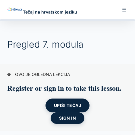
Tečaj na hrvatskom jeziku
Pregled 7. modula
PREGLED I RAZUMIJEVANJE NEMATERIJALNE
KULTURNE BAŠTINE
OVO JE OGLEDNA LEKCIJA
7 lessons, 1 quiz
Register or sign in to take this lesson.
ZAKONODAVSTVO I PROPISI NA LOKALNOJ,
NACIONALNOJ I RAZINI EU
UPIŠI TEČAJ
6 lessons, 1 quiz
SIGN IN
VRSTE ICH-A – KATEGORIZACIJA
NEMATERIJALNE BAŠTINE