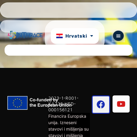
Português
български
Hrvatski
English
2023-1-R001-
KA220-HED-
000156121
Financira Europska
unija. Izneseni
stavovi i mišljenja su
stavovi i mišljenja