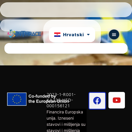
Português
български
Hrvatski
English
2023-1-R001-
KA220-HED-
000156121
Financira Europska
unija. Izneseni
stavovi i mišljenja su
stavovi i mišljenja