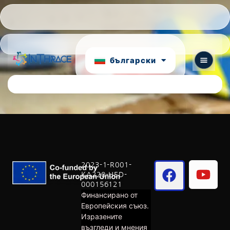
Hrvatski
Português
български
English
2023-1-R001-
KA220-HED-
000156121
Финансирано от
Европейския съюз.
Изразените
възгледи и мнения