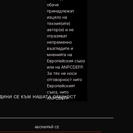
обаче
принадлежат
изцяло на
техния(ите)
автор(и) и не
отразяват
непременно
възгледите и
мненията на
Европейския съюз
или на ANPCDEFP.
За тях не носи
отговорност нито
Европейският
съюз, нито
ДИНИ СЕ КЪМ НАШАТА ОБЩНОСТ
ANPCDEFP.
АБОНИРАЙ СЕ