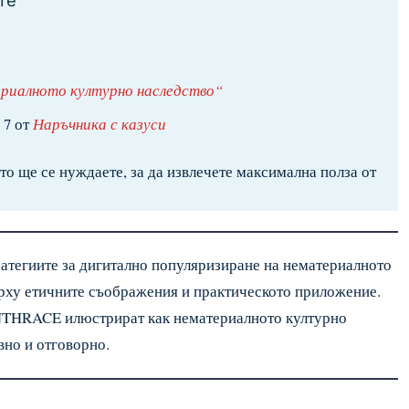
те
ериалното културно наследство“
 7 от
Наръчника с казуси
то ще се нуждаете, за да извлечете максимална полза от
ратегиите за дигитално популяризиране на нематериалното
върху етичните съображения и практическото приложение.
INTHRACE илюстрират как нематериалното културно
но и отговорно.