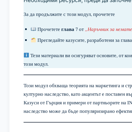
Необходими ресурси, преди да започне
За да продължите с този модул, прочетете
глава
Прочетете
7 от
„Наръчник за немат
Прегледайте казусите, разработени за глава
Тези материали ви осигуряват основите, от кои
този модул.
Този модул обхваща теорията на маркетинга и ст
културно наследство, като акцентът е поставен 
Казуси от Гърция и примери от партньорите на 
наследство може да бъде популяризирано ефектив