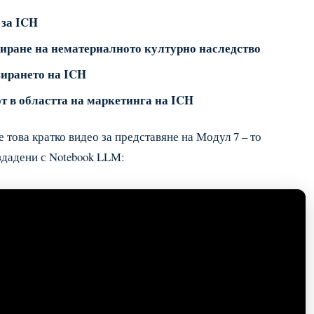
 за ICH
зиране на нематериалното културно наследство
зирането на ICH
т в областта на маркетинга на ICH
е това кратко видео за представяне на Модул 7 – то
здадени с Notebook LLM: