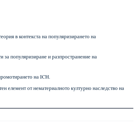
теория в контекста на популяризирането на
и за популяризиране и разпространение на
промотирането на ICH.
тен елемент от нематериалното културно наследство на